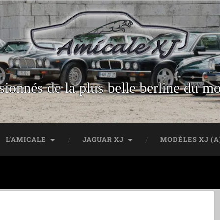
sionnés de la plus belle berline du m
L’AMICALE
JAGUAR XJ
MODÈLES XJ (A