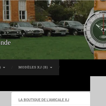
onde
)
MODÈLES XJ (B)
LA BOUTIQUE DE L’AMICALE XJ