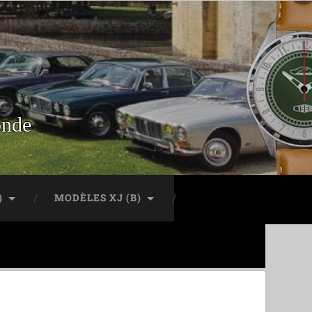
onde
)
MODÈLES XJ (B)