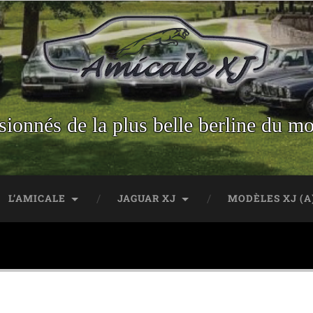
sionnés de la plus belle berline du m
L’AMICALE
JAGUAR XJ
MODÈLES XJ (A