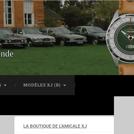
onde
)
MODÈLES XJ (B)
LA BOUTIQUE DE L’AMICALE XJ