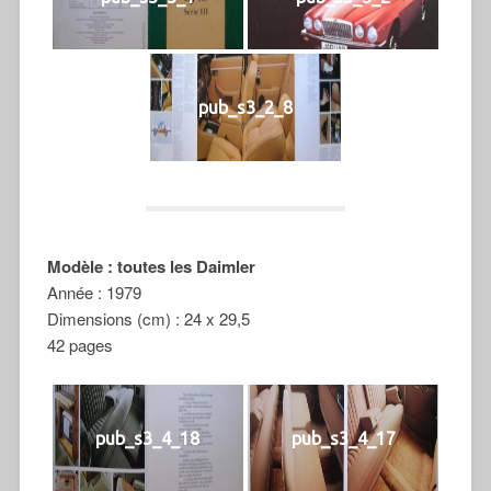
pub_s3_2_8
Modèle : toutes les Daimler
Année : 1979
Dimensions (cm) : 24 x 29,5
42 pages
pub_s3_4_18
pub_s3_4_17