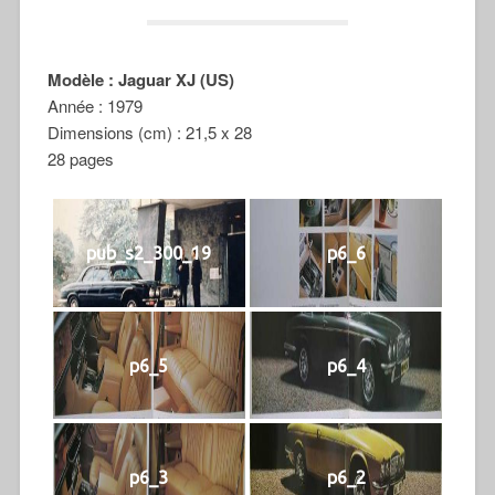
Modèle : Jaguar XJ (US)
Année : 1979
Dimensions (cm) : 21,5 x 28
28 pages
pub_s2_300_19
p6_6
p6_5
p6_4
p6_3
p6_2