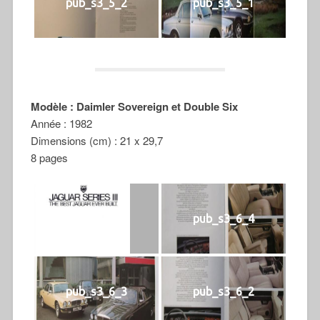
pub_s3_5_2
pub_s3_5_1
Modèle : Daimler Sovereign et Double Six
Année : 1982
Dimensions (cm) : 21 x 29,7
8 pages
pub_s3_6
pub_s3_6_4
pub_s3_6_3
pub_s3_6_2