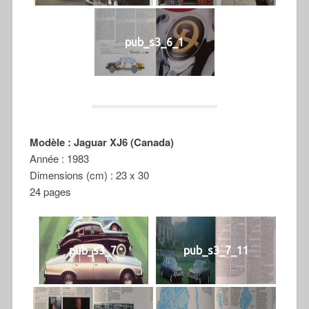
pub_s3_6_1
Modèle : Jaguar XJ6 (Canada)
Année : 1983
Dimensions (cm) : 23 x 30
24 pages
pub_s3_7
pub_s3_7_11