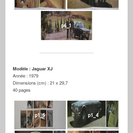
p6_1
Modèle : Jaguar XJ
Année : 1979
Dimensions (cm) : 21 x 29,7
40 pages
p1_5
p1_4