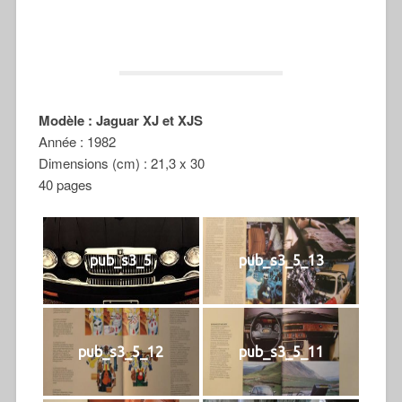
Modèle : Jaguar XJ et XJS
Année : 1982
Dimensions (cm) : 21,3 x 30
40 pages
pub_s3_5
pub_s3_5_13
pub_s3_5_12
pub_s3_5_11