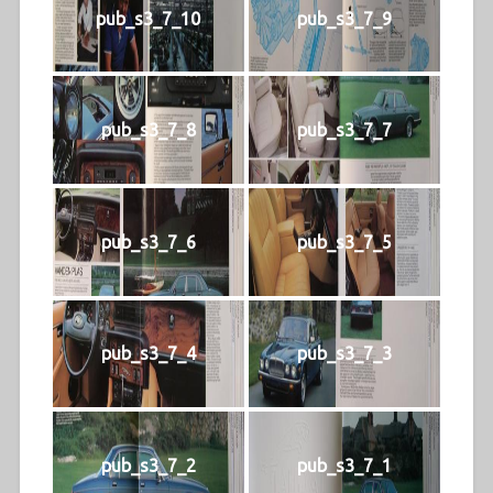
pub_s3_7_10
pub_s3_7_9
pub_s3_7_8
pub_s3_7_7
pub_s3_7_6
pub_s3_7_5
pub_s3_7_4
pub_s3_7_3
pub_s3_7_2
pub_s3_7_1