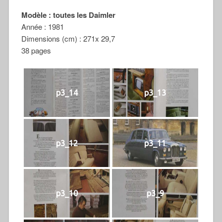
Modèle : toutes les Daimler
Année : 1981
Dimensions (cm) : 271x 29,7
38 pages
p3_14
p3_13
p3_12
p3_11
p3_10
p3_9