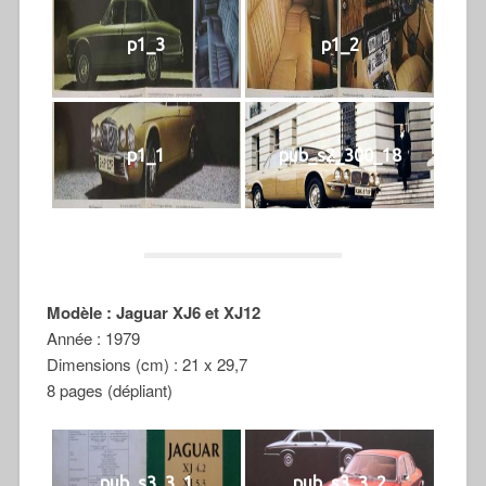
p1_3
p1_2
p1_1
pub_s2_300_18
Modèle : Jaguar XJ6 et XJ12
Année : 1979
Dimensions (cm) : 21 x 29,7
8 pages (dépliant)
pub_s3_3_1
pub_s3_3_2