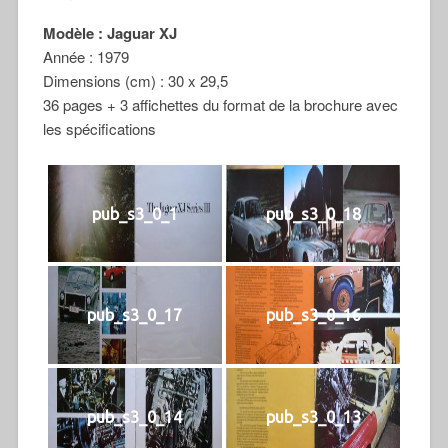
Modèle : Jaguar XJ
Année : 1979
Dimensions (cm) : 30 x 29,5
36 pages + 3 affichettes du format de la brochure avec
les spécifications
pub_s3_0_1
pub_s3_0_18
pub_s3_0_17
pub_s3_0_16
pub_s3_0_14
pub_s3_0_13