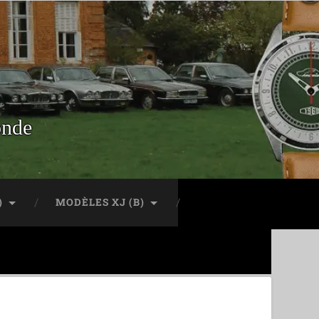
onde
)
MODÈLES XJ (B)