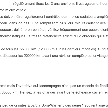
régulièrement (tous les 3 ans environ). Il est également co
it mieux ventilé.
es doivent être régulièrement contrôlés comme les radiateurs empilés 
ceau. dans ce cas, il ne remplissent plus leur rôle et causent des 
visqueux, doit être en bon état, vérifiez fréquemment son couple d’en
ermostatiques, la tresse d’étanchéité arrière du vilebrequin qui a ten
ectuée tous les 5/7000 km (12000 km sur les derniers modèles). Si tou
ster, dépasser les 200000 km avant une révision complète est envisage
me mais l’overdrive qui l’accompagne n’est pas un modèle de fiabili
t 35000 km. Pensez à les changer avant cette échéance car en rend
 peu de craintes à part la Borg-Warner 8 des séries1 souvent jugé un 