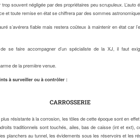
trop souvent négligée par des propriétaires peu scrupuleux. L’auto ét
nce et toute remise en état se chiffrera par des sommes astronomique
uré s’avérera fiable mais restera coûteux à maintenir en état car l’e
.
de se faire accompagner d’un spécialiste de la XJ, il faut exiger
harme de la première venue.
nts à surveiller ou à contrôler :
CARROSSERIE
la plus résistante à la corrosion, les tôles de cette époque sont en effe
ndroits traditionnels sont touchés, ailes, bas de caisse (int et ext),
on des planchers au tunnel, les évidements sous les réservoirs et le