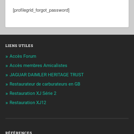
[profilegrid_forgot_password]
LIENS UTILES
Accès Forum
Accès membres Amicalistes
JAGUAR DAIMLER HERITAGE TRUST
Restaurateur de carburateurs en GB
Restauration XJ Série 2
Restauration XJ12
RÉFÉRENCES