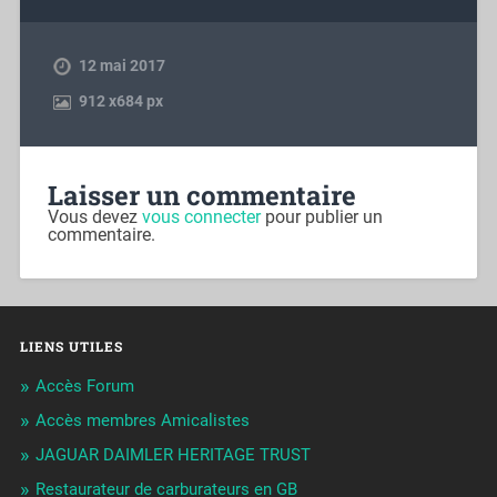
12 mai 2017
912
x
684 px
Laisser un commentaire
Vous devez
vous connecter
pour publier un
commentaire.
LIENS UTILES
Accès Forum
Accès membres Amicalistes
JAGUAR DAIMLER HERITAGE TRUST
Restaurateur de carburateurs en GB