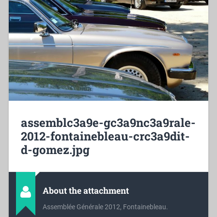
assemblc3a9e-gc3a9nc3a9rale-
2012-fontainebleau-crc3a9dit-
d-gomez.jpg
About the attachment
Assemblée Générale 2012, Fontainebleau.