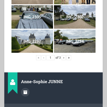
IMG_2305
IMG_2302
IMG_2297
IMG_2294
«
‹
of
3
›
»
Anne-Sophie JUNNE