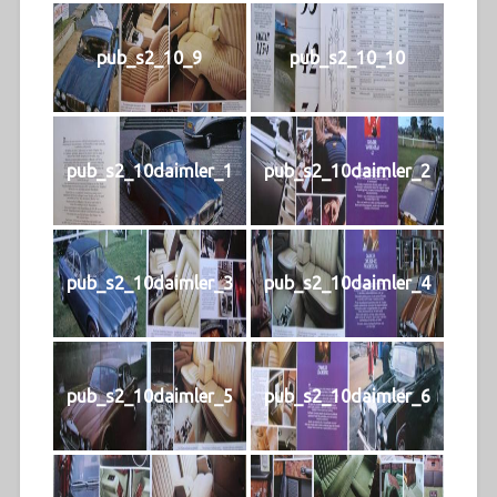
pub_s2_10_9
pub_s2_10_10
pub_s2_10daimler_1
pub_s2_10daimler_2
pub_s2_10daimler_3
pub_s2_10daimler_4
pub_s2_10daimler_5
pub_s2_10daimler_6