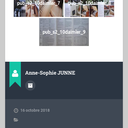
pub_s2_10daimler_7
pub_s2_10daimler_8
pub_s2_10daimler_9
Anne-Sophie JUNNE
16 octobre 2018