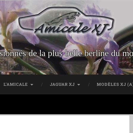
sionnés de la plus belle berline du m
L’AMICALE
JAGUAR XJ
MODÈLES XJ (A