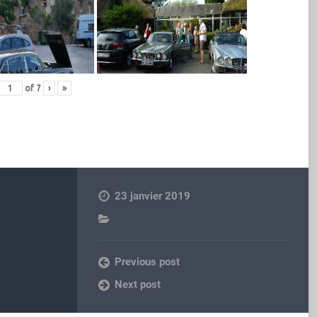
of
7
›
»
23 janvier 2019
Previous post
Next post