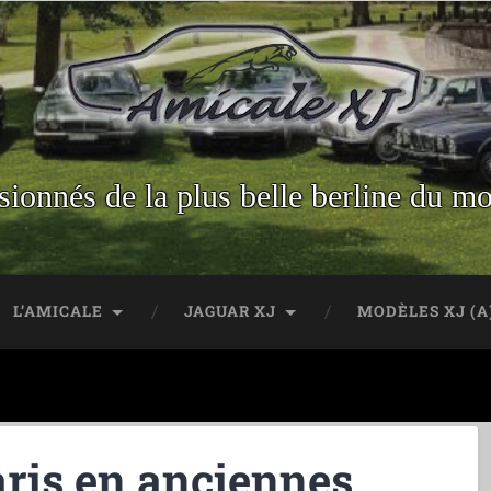
sionnés de la plus belle berline du m
L’AMICALE
JAGUAR XJ
MODÈLES XJ (A
ris en anciennes,