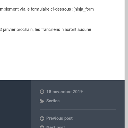
implement vIa le formulaire ci-dessous :[ninja_form
 janvier prochain, les franciliens n’auront aucune
18 novembre 2019
Sorties
Previous post
Next post