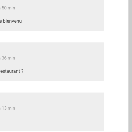
h 50 min
le bienvenu
h 36 min
restaurant ?
h 13 min