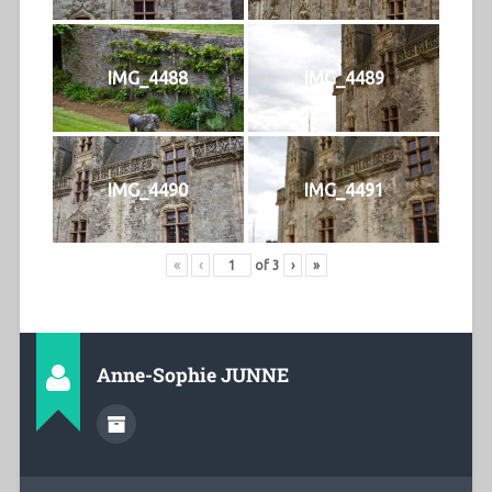
IMG_4488
IMG_4489
IMG_4490
IMG_4491
«
‹
of
3
›
»
Anne-Sophie JUNNE