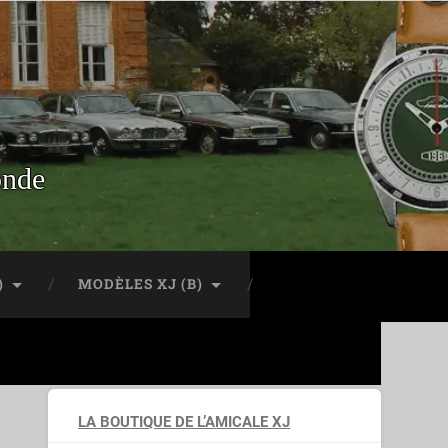
onde
)
MODÈLES XJ (B)
LA BOUTIQUE DE L’AMICALE XJ