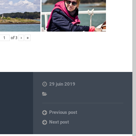
of
3
›
»
29 juin 2019
Previous post
Next post