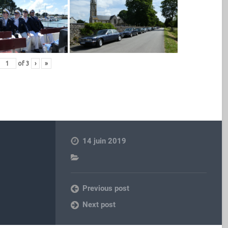
of
3
›
»
14 juin 2019
Previous post
Next post