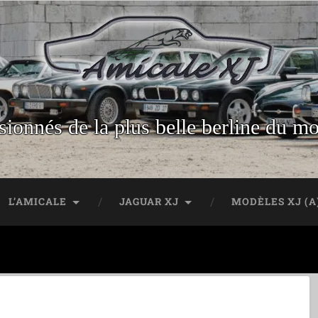
sionnés de la plus belle berline du m
L’AMICALE
JAGUAR XJ
MODÈLES XJ (A