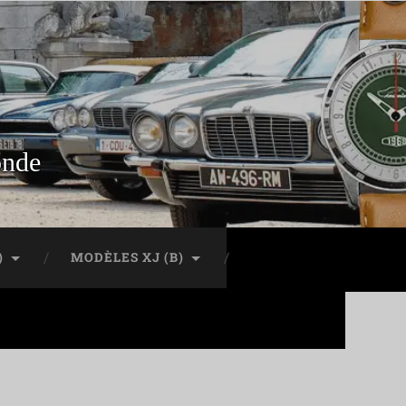
onde
)
MODÈLES XJ (B)