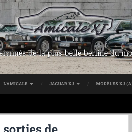
sionnés de la plus belle berline du m
L’AMICALE
JAGUAR XJ
MODÈLES XJ (A
 sorties de